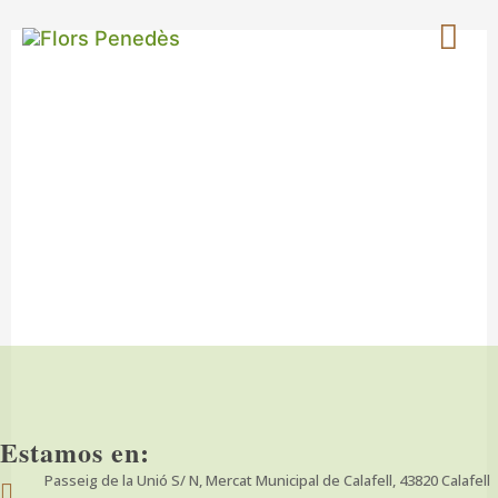
Ir
Me
al
contenido
prin
¿Dónde
Estamos?
Estamos en:
Passeig de la Unió S/ N, Mercat Municipal de Calafell, 43820 Calafell